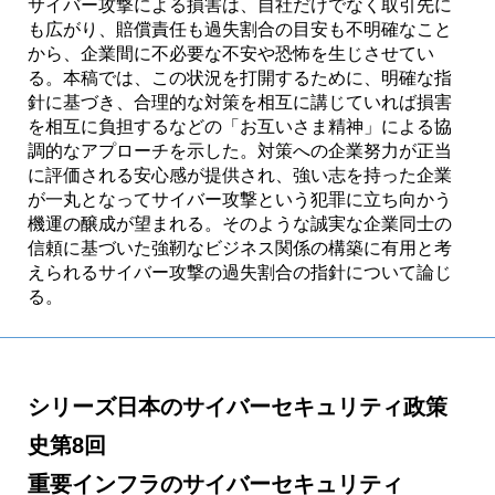
サイバー攻撃による損害は、自社だけでなく取引先に
も広がり、賠償責任も過失割合の目安も不明確なこと
から、企業間に不必要な不安や恐怖を生じさせてい
る。本稿では、この状況を打開するために、明確な指
針に基づき、合理的な対策を相互に講じていれば損害
を相互に負担するなどの「お互いさま精神」による協
調的なアプローチを示した。対策への企業努力が正当
に評価される安心感が提供され、強い志を持った企業
が一丸となってサイバー攻撃という犯罪に立ち向かう
機運の醸成が望まれる。そのような誠実な企業同士の
信頼に基づいた強靭なビジネス関係の構築に有用と考
えられるサイバー攻撃の過失割合の指針について論じ
る。
シリーズ日本のサイバーセキュリティ政策
史第8回
重要インフラのサイバーセキュリティ