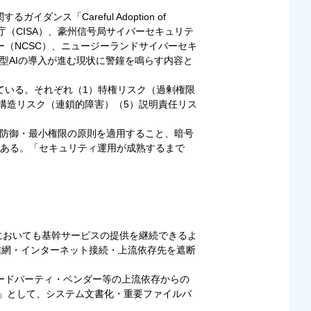
ンス「Careful Adoption of
保障庁（CISA）、豪州信号局サイバーセキュリテ
ー（NCSC）、ニュージーランドサイバーセキ
型AIの導入が進む現状に警鐘を鳴らす内容と
ている。それぞれ（1）特権リスク（過剰権限
構造リスク（連鎖的障害）（5）説明責任リス
層防御・最小権限の原則を適用すること、暗号
である。「セキュリティ運用が成熟するまで
においても基幹サービスの提供を継続できるよ
通信網・インターネット接続・上流依存先を遮断
続・サードパーティ・ベンダー等の上流依存からの
）」として、システム文書化・重要ファイルバ