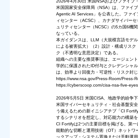
2026年4月30日 米国NSAおよびファ
米国国家安全保障局（NSA）は、ファイブ・アイズ
Agentic AI Services」を公
ィセンター（ACSC）、カナダサイバー
ュリティセンター（NCSC）の5カ国6
なっている。
本ガイダンスは、LLM（大規模言語モデ
による被害拡大）（2）設計・構成リスク
ク（不透明な意思決定）である。
組織への主要な推奨事項は、エージェント
学的に保護されたID付与とクレデンシャ
は、効率より回復力・可逆性・リスク封じ
https://www.nsa.gov/Press-Room/Press-R
https://cyberscoop.com/cisa-nsa-five-eye
2026年5月5日 米国CISA、地政学的紛争
米国サイバーセキュリティ・社会基盤安全
う備えるための新イニシアチブ「CI Fo
するシナリオを想定し、対応能力の構築を
CI Fortifyは2つの主要目標を掲げる
能動的な切断と運用技術（OT）ネットワー
ックアップ・システム置換または手動運用