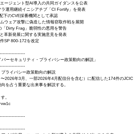
、エージェント型AI導入の共同ガイダンスを公表
運用継続イニシアチブ「CI Fortify」を発表
oot配下のCVE採番機関として承認
ムウェア攻撃に偽造した情報窃取作戦を展開
Dirty Frag」脆弱性の悪用を警告
用と革新発展に関する実施意見を発表
P 800-172を改定
-----------------
外サイバーセキュリティ・プライバシー政策動向の解説」
-----------------
・プライバシー政策動向の解説
〜2026年3月、一部2026年4月配信分を含む）に配信した174件のJCIC
策動向を占う重要な出来事を解説する。
ます。
vrvw1c
-----------------
-----------------