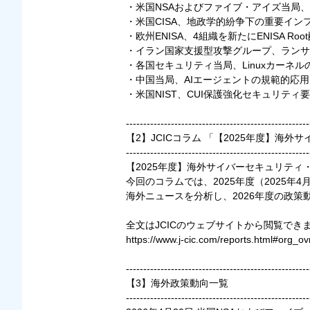
・米国NSAおよびファイブ・アイズ当局
・米国CISA、地政学的紛争下の重要インフラ
・欧州ENISA、4組織を新たにENISA R
・イラン国家支援型攻撃グループ、ランサ
・各国セキュリティ当局、Linuxカーネルの「
・中国当局、AIエージェントの規範的応
・米国NIST、CUI保護強化セキュリティ要件S
-----------------------------------------------------
【2】JCICコラム 「【2025年度】海
-----------------------------------------------------
【2025年度】海外サイバーセキュリティ
今回のコラムでは、2025年度（2025年4月
海外ニュースを分析し、2026年度の政
全文はJCICのウェブサイトから閲覧でき
https://www.j-cic.com/reports.html#org_o
-----------------------------------------------------
【3】海外政策動向一覧
-----------------------------------------------------