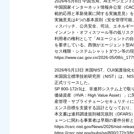
2026年5月8日 中国当局、AIエージェ
中国国家インターネット情報弁公室（CA
範的応用と革新発展に関する実施意見）を
実施意見は4つの基本原則（安全管理可能
ィスパッチ、公共安全、司法、エネルギー
インメント・オフィスツール等の低リスク
利用者の権利として「AIエージェントの
を要求している。西側がエージェント型A
セス権限・システムシャットダウン等の現
https://www.cac.gov.cn/2026-05/08/c_1
2026年5月13日 米国NIST、CUI保護強化
米国国立標準技術研究所（NIST）は、NIST SP 800-172
正式リリースした。
SP 800-172r3は、非連邦システム上で取り扱
価値資産（HVA：High Value A
産管理・サプライチェーンセキュリティに関
エンス目標を支援する設計となっており、SP
本文書は連邦調達規則補完規則（DFAR
ェーンに関わる事業者は早期の要件分析と
https://csrc.nist.gov/News/2026/nist-rel
https://csrc.nist.gov/pubs/sp/800/172/r3/fi