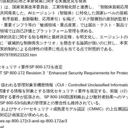
ントの規範的応用と革新発展に関する実施意見を発表
C）は、国家発展改革委員会、工業情報化部と連携し、「智能体規範応用
共同発表した。AIエージェント（智能体）に特化した国家レベルの規
、有序規範、創新駆動、応用牽引）を掲げ、リスク階層別の差別的監督
・重要インフラ等の「敏感領域・重点産業」では届出・テスト・製品リ
領域では自己評価とプラットフォーム管理を求める。
自律的決定に関する知る権利と最終決定権」を明文化し、エージェント
Iに「破滅的な制御喪失シナリオ」を懸念する論調が強いのに対し、本
実的制約による自律性の境界に焦点を当てる点で対照的である。
779979789523320.htm
セキュリティ要件SP 800-172を改定
 Revision 3「Enhanced Security Requirements for Protecting 
われる管理対象非機密情報（CUI：Controlled Unclassified In
sset）」に関連する情報を対象とする強化セキュリティ要件を規定する。前版
する要件が拡張され、SP 800-160防護戦略および敵対者効果への
 800-53r5由来の管理策との整合性も維持されている。
S）およびサイバーセキュリティ成熟度モデル認証（CMMC）の上位層
対応計画策定が求められる。
eases-sp-800-172r3-and-sp-800-172ar3
nal