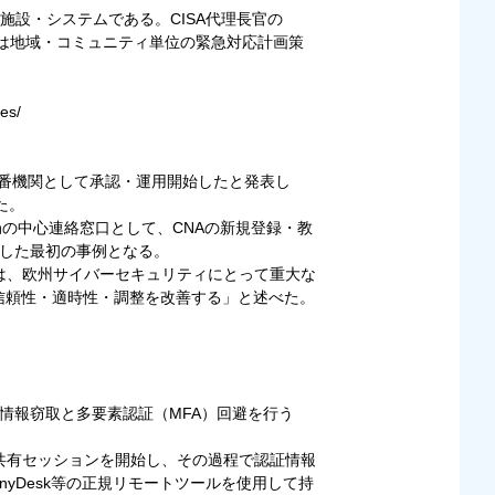
設・システムである。CISA代理長官の
SAは地域・コミュニティ単位の緊急対応計画策
ges/
）採番機関として承認・運用開始したと発表し
た。
国当局の中心連絡窓口として、CNAの新規登録・教
了した最初の事例となる。
と研修は、欧州サイバーセキュリティにとって重大な
信頼性・適時性・調整を改善する」と述べた。
認証情報窃取と多要素認証（MFA）回避を行う
画面共有セッションを開始し、その過程で認証情報
nyDesk等の正規リモートツールを使用して持