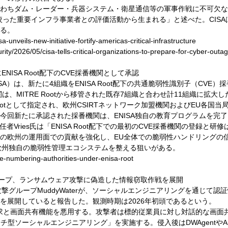
わちダム・レーダー・兵器システム・衛星通信等の軍事作戦に不可欠な施
象を絞った重要インフラ事業者との評価活動から生まれる」と述べた。CI
る。
unveils-new-initiative-fortify-americas-critical-infrastructure
ty/2026/05/cisa-tells-critical-organizations-to-prepare-for-cyber-outa
にENISA Root配下のCVE採番機関として承認
A）は、新たに4組織をENISA Root配下の共通脆弱性識別子（CVE
機関は、MITRE Rootから移管された既存7組織と合わせ計11組織に拡大し
E Rootとして指定され、欧州CSIRTネットワーク加盟機関およびEU各
今回新たに承認された採番機関は、ENISA独自の教育プログラムを完
任者Vries氏は「ENISA Root配下での最初のCVE採番機関の登録
への欧州の運用面での貢献を強化し、EU全体での脆弱性ハンドリングの
、欧州独自の脆弱性管理エコシステムを整える狙いがある。
e-numbering-authorities-under-enisa-root
グループ、ランサムウェア攻撃に偽造した情報窃取作戦を展開
攻撃グループMuddyWaterが、ソーシャルエンジニアリングを通じて
を展開していると報告した。観測時期は2026年初頭であるという。
チャット要求と画面共有機能を悪用する。攻撃者は標的従業員に対し対話的な
チ型ソーシャルエンジニアリング」を実施する。侵入後はDWAgentやA