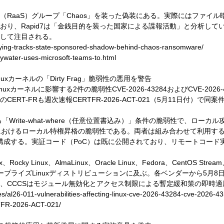
（RaaS）グループ「Chaos」を装った偽装にある。実際にはファイ
おり、Rapid7は「金銭目的を装った国家による諜報活動」と分析し
して注目される。
dying-tracks-state-sponsored-shadow-behind-chaos-ransomware/
ywater-uses-microsoft-teams-to.html
uxカーネルの「Dirty Frag」脆弱性の悪用を警告
カーネルに影響する2件の脆弱性CVE-2026-43284およびCVE-202
RT-FRも週次速報CERTFR-2026-ACT-021（5月11日付）で
ルにおける「Write-what-where（任意位置書込み）」条件の脆弱性で、
ブシステムにおけるローカル特権昇格の脆弱性である。両者は組み合わせて利用す
撃手法を構成する。実証コード（PoC）は既に公開されており、リモートコ
、Rocky Linux、AlmaLinux、Oracle Linux、Fedora、CentOS Strea
要なエンタープライズLinuxディストリビューションに及ぶ。各ベンダーから
、CCCSはモジュール無効化とアクセス制限による暫定緩和策の即時適
ies/al26-011-vulnerabilities-affecting-linux-cve-2026-43284-cve-2026-4
ERTFR-2026-ACT-021/