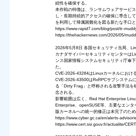
続性を確保する。
本作戦の特徴は、ランサムウェアサービス
し・長期持続的アクセスの確保に専念して
を利用して帰属困難化を図る新たな手口と
https://www.rapid7.com/blog/post/tr-mud
https://thehackernews.com/2026/05/mudd
2026年5月8日 各国セキュリティ当局、Lin
カナダサイバーセキュリティセンターはLinux
ンス国家情報システムセキュリティ庁傘下のCE
た。
CVE-2026-43284はLinuxカーネ
CVE-2026-43500はRxRPCサ
る「Dirty Frag」と呼称される攻
念される。
影響範囲は広く、Red Hat Enterprise Linux
Enterprise、openSUSE等、主
版カーネルへの統一的修正は未完了のため
https://www.cyber.gc.ca/en/alerts-advisor
https://www.cert.ssi.gouv.fr/actualite/C