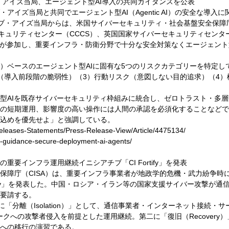
イブ・アイズ当局、エージェント型AI導入の共同ガイダンスを公表
当局と共同でエージェント型AI（Agentic AI）の安全な導入に関するガイダ
表した。ファイブ・アイズ当局からは、米国サイバーセキュリティ・社会基盤安全
セキュリティセンター（CCCS）、英国国家サイバーセキュリティセンタ
機関が参加し、重要インフラ・防衛分野で十分な安全対策なくエージェント
ル）ベースのエージェント型AIに固有な5つのリスクカテゴリーを特定し
（導入前段階の脆弱性）（3）行動リスク（意図しない目的追求）（4）
型AIを既存サイバーセキュリティ枠組みに統合し、ゼロトラスト・多
ルの短期運用、影響度の高い操作には人間の承認を必須化することなど
込めを優先せよ」と強調している。
eleases-Statements/Press-Release-View/Article/4475134/
s-guidance-secure-deployment-ai-agents/
下の重要インフラ運用継続イニシアチブ「CI Fortify」を発表
保障庁（CISA）は、重要インフラ事業者が地政学的危機・武力紛争時
rtify」を発表した。中国・ロシア・イラン等の国家支援サイバー攻撃が
要請する。
。第一に「分離（Isolation）」として、通信事業者・インターネット接
クへの攻撃者侵入を前提とした運用継続。第二に「復旧（Recovery
への移行の演習である。