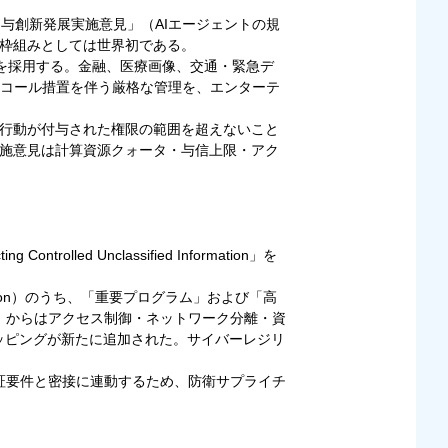
与創新発展実施意見」（AIエージェントの規
範枠組みとしては世界初である。
を採用する。金融、医療画像、交通・緊急デ
コール措置を伴う厳格な管理を、エンターテ
の行動が付与された権限の範囲を超えないこと
実施意見は計算資源クォータ・与信上限・アク
Controlled Unclassified Information」を
formation）のうち、「重要プログラム」および「高
（r2）からはアクセス制御・ネットワーク分離・資
マッピングが新たに追加された。サイバーレジリ
認証要件と密接に連動するため、防衛サプライチ