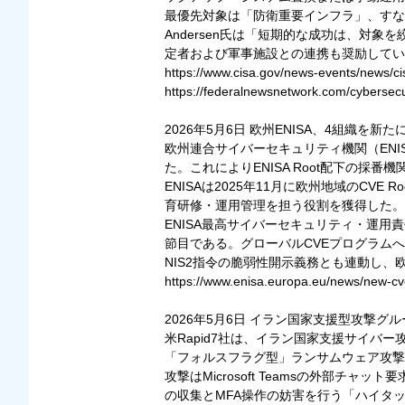
最優先対象は「防衛重要インフラ」、すな
Andersen氏は「短期的な成功は、対
定者および軍事施設との連携も奨励してい
https://www.cisa.gov/news-events/news/cisa-
https://federalnewsnetwork.com/cybersecuri
2026年5月6日 欧州ENISA、4組織を新た
欧州連合サイバーセキュリティ機関（ENIS
た。これによりENISA Root配下の採番
ENISAは2025年11月に欧州地域のCV
育研修・運用管理を担う役割を獲得した。
ENISA最高サイバーセキュリティ・運用責
節目である。グローバルCVEプログラム
NIS2指令の脆弱性開示義務とも連動し
https://www.enisa.europa.eu/news/new-cv
2026年5月6日 イラン国家支援型攻撃
米Rapid7社は、イラン国家支援サイバー
「フォルスフラグ型」ランサムウェア攻撃
攻撃はMicrosoft Teamsの外部
の収集とMFA操作の妨害を行う「ハイタッ