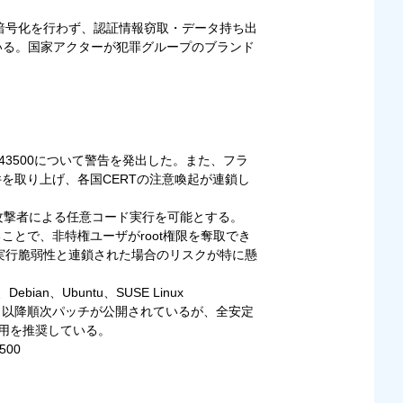
ル暗号化を行わず、認証情報窃取・データ持ち出
ている。国家アクターが犯罪グループのブランド
6-43500について警告を発出した。また、フラ
同案件を取り上げ、各国CERTの注意喚起が連鎖し
ローカル攻撃者による任意コード実行を可能とする。
ることで、非特権ユーザがroot権限を奪取でき
ード実行脆弱性と連鎖された場合のリスクが特に懸
m、Debian、Ubuntu、SUSE Linux
5月8日以降順次パッチが公開されているが、全安定
用を推奨している。
3500