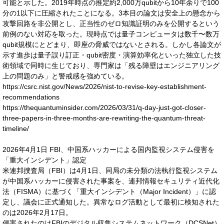
可能と示した。2019年時点の推定約2,000万qubitから10年余りで100
分の1以下に圧縮されたことになる。3本目の論文は安全上の懸念から
攻撃回路を非公開とし、正当性のゼロ知識証明のみを公開するという
前例のない対応を取った。現時点では量子コンピュータは数千〜数万
qubit規模にとどまり、即座の脅威ではないとされる。しかし各論文が
示す進歩は量子誤り訂正・qubit密度・演算効率化といった独立した技
術領域で同時に生じており、専門家は「残る障壁はエンジニアリング
上の問題のみ」と警戒感を強めている。
https://csrc.nist.gov/News/2026/nist-to-revise-key-establishment-
recommendations
https://thequantuminsider.com/2026/03/31/q-day-just-got-closer-
three-papers-in-three-months-are-rewriting-the-quantum-threat-
timeline/
2026年4月1日 FBI、中国系ハッカーによる国内監視システム侵害を
「重大インシデント」認定
米連邦捜査局（FBI）は4月1日、同局の未分類の法執行監視システム
が中国系ハッカーに侵害された事案を、連邦情報セキュリティ近代化
法（FISMA）に基づく「重大インシデント（Major Incident）」に認
定し、議会に正式通知した。異常なログ活動として最初に検知された
のは2026年2月17日。
侵害されたのはFBIのデジタル収集システムネットワーク（DCSNet）