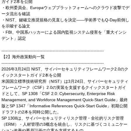
ガイド2本を公開
・欧州委員会、Europaウェブプラットフォームへのクラウド攻撃でデ
ータ流出を確認
・NIST、鍵確立推奨規格の見直しを決定——学術界でもQ-Day前倒し
を示唆する論文
・FBI、中国系ハッカーによる国内監視システム侵害を「重大インシ
デント」認定
----------------------------------------------------------------------
【2】海外政策動向一覧
----------------------------------------------------------------------
2026年3月24日 NIST、サイバーセキュリティフレームワーク2.0のク
イックスタートガイド2本を公開
米国国立標準技術研究所（NIST）は3月24日、サイバーセキュリティ
フレームワーク（CSF）2.0の実装を支援するクイックスタートガイ
ドとして、SP 1308「CSF 2.0: Cybersecurity, Enterprise Risk
Management, and Workforce Management Quick-Start Guide」最終
版とSP 1347「Informative References Quick-Start Guide」初期公開
ドラフトの2本を同時公開した。
SP 1308は、サイバーセキュリティリスク管理・全社的リスク管理
（ERM）・人材管理の3概念を統合し、リスクに基づくコミュニケー
ション改善や要員計画の立案を支援するもの。