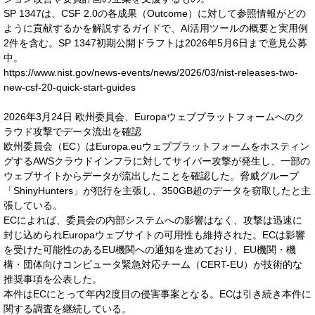
SP 1347は、CSF 2.0の各成果（Outcome）に対して参照情報がどの
ように貢献するかを解説するガイドで、AI活用ツールの概要と実用例
2件を含む。SP 1347初期公開ドラフトは2026年5月6日まで意見公募
中。
https://www.nist.gov/news-events/news/2026/03/nist-releases-two-
new-csf-20-quick-start-guides
2026年3月24日 欧州委員会、Europaウェブプラットフォームへのク
ラウド攻撃でデータ流出を確認
欧州委員会（EC）はEuropa.euウェブプラットフォームをホスティン
グするAWSクラウドインフラに対してサイバー攻撃が発生し、一部の
ウェブサイトからデータが流出したことを確認した。脅威グループ
「ShinyHunters」が犯行を主張し、350GB超のデータを窃取したと主
張している。
ECによれば、委員会の内部システムへの影響はなく、攻撃は迅速に
封じ込められEuropaウェブサイトの可用性も維持された。ECは影響
を受けた可能性のあるEU機関への通知を進めており、EU機関・機
構・団体向けコンピュータ緊急対応チーム（CERT-EU）が技術的な
推奨事項を公表した。
本件はECにとって年内2度目の侵害事案となる。ECは引き続き本件に
関する調査を継続している。