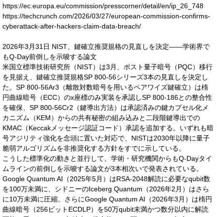
https://ec.europa.eu/commission/presscorner/detail/en/ip_26_748
https://techcrunch.com/2026/03/27/european-commission-confirms-
cyberattack-after-hackers-claim-data-breach/
2026年3月31日 NIST、鍵確立推奨規格の見直しを決定——学術界で
もQ-Day前倒しを示唆する論文
米国立標準技術研究所（NIST）は3月、ポスト量子暗号（PQC）移行
を見据え、鍵確立推奨規格SP 800-56シリーズ3本の見直しを決定し
た。SP 800-56Ar3（離散対数暗号を用いるペアワイズ鍵確立）は楕
円曲線暗号（ECC）のx座標のみ実装を承認しSP 800-186との整合性
を確保、SP 800-56Cr2（鍵導出方法）は承認済みの鍵カプセル化メ
カニズム（KEM）からの共有秘密の組み込みと二段階鍵導出での
KMAC（Keccakメッセージ認証コード）承認を追加する。いずれも暗
号アジリティ強化を念頭に置いた対応で、NISTは2030年以降に量子
脆弱アルゴリズムを非推奨化する方針をすでに示している。
こうした標準化の動きと並行して、学術・研究機関からもQ-Dayタイ
ムラインの前倒しを示唆する論文が3本相次いで発表されている。
Google Quantum AI（2025年5月）はRSA-2048解読に必要なqubit数
を100万未満に、シドニーのIceberg Quantum（2026年2月）はさら
に10万未満に圧縮。さらにGoogle Quantum AI（2026年3月）は楕円
曲線暗号（256ビットECDLP）を50万qubit未満かつ数分以内に解読