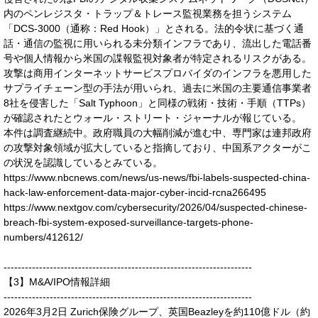
内のペンレジスタ・トラップ＆トレース監視業務を担うシステム
「DCS-3000（通称：Red Hook）」とされる。法的令状に基づく通
話・通信の監視に用いられる未分類インフラであり、流出した電話番
号や個人情報から米国の諜報監視対象者が特定されるリスクがある。
攻撃は商用インターネットサービスプロバイダのインフラを悪用した
サプライチェーン型の手法が用いられ、過去に米国の主要通信事業者
8社を侵害した「Salt Typhoon」と同様の戦術・技術・手順（TTPs）
が確認されたとウォール・ストリート・ジャーナルが報じている。
本件は調査継続中。政府職員の大幅削減が進む中、専門家は連邦政府
の攻撃対象領域が拡大していると指摘しており、中国系アクターがこ
の状況を認識しているとみている。
https://www.nbcnews.com/news/us-news/fbi-labels-suspected-china-
hack-law-enforcement-data-major-cyber-incid-rcna266495
https://www.nextgov.com/cybersecurity/2026/04/suspected-chinese-
breach-fbi-system-exposed-surveillance-targets-phone-
numbers/412612/
----------------------------------------------------------------------
【3】M&A/IPO情報詳細
----------------------------------------------------------------------
2026年3月2日 Zurich保険グループ、英国Beazleyを約110億ドル（約