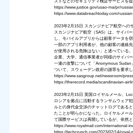
ストなどのセキュリティ検証サービスを提
https://www.justice.gov/usao-ma/pr/russi
https://www.databreachtoday.com/russian-
2023年2月15日 スカンジナビア航空へ
スカンジナビア航空（SAS）は、サイバ
し、モバイルアプリからは顧客データを窃
一部のアプリ利用者が、他の顧客の連絡先
が使用される危険はない」と述べている。
企業、大学、通信事業者が同様のサイバー
一連の攻撃について「Anonymous 
ついて、スウェーデン政府の謝罪を要求し
https://www.sasgroup.net/newsroom/press
https://therecord.media/scandinavian-air
2023年2月15日 英国ロイヤルメール、L
ロシアを拠点に活動するランサムウェア犯罪グ
ルとの身代金交渉のチャットログであると
たことが明らかになった。ロイヤルメール
て国際サービスは再開しているが、依然と
https://www.royalmail.com/international-inc
https://techcrunch.com/2023/02/14/royal-