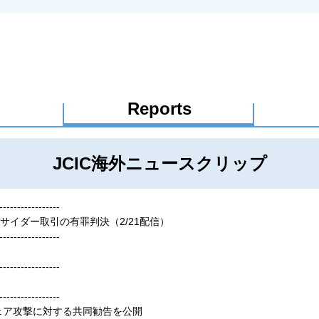
Reports
JCIC海外ニュースクリップ
-----------------
イダー取引の有罪判決（2/21配信）
-----------------
-----------------
-----------------
ウェア攻撃に対する共同勧告を公開