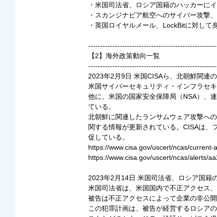
・米国司法省、ロシア国籍のハッカーにイ
・スカンジナビア航空へのサイバー攻撃、
・英国ロイヤルメール、LockBitに対し
-----------------------------------------------------
【2】海外政策動向一覧
-----------------------------------------------------
2023年2月9日 米国CISAら、北朝鮮
米国サイバーセキュリティ・インフラセキ
他に、米国の国家安全保障局（NSA）、連
ている。
北朝鮮に関連したランサムウェア攻撃への勧
関する情報が更新されている。CISAは
促している。
https://www.cisa.gov/uscert/ncas/current-
https://www.cisa.gov/uscert/ncas/alerts/a
2023年2月14日 米国司法省、ロシア
米国司法省は、米国国内で不正アクセス、
被告は不正アクセスによって企業の非公開
この犯罪計画は、被告が経営するロシアの