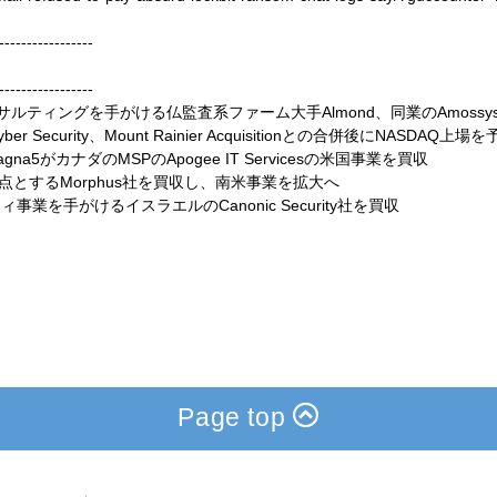
-----------------
-----------------
サルティングを手がける仏監査系ファーム大手Almond、同業のAmossy
Security、Mount Rainier Acquisitionとの合併後にNASDAQ上場を
na5がカナダのMSPのApogee IT Servicesの米国事業を買収
ルを拠点とするMorphus社を買収し、南米事業を拡大へ
リティ事業を手がけるイスラエルのCanonic Security社を買収
Page top