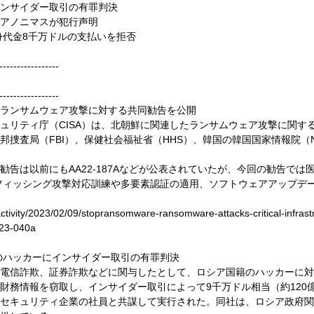
ンサイダー取引の有罪判決
アノニマスが犯行声明
て身代金8千万ドルの支払いを拒否
-----------------
-----------------
関連のランサムウェア攻撃に対する共同勧告を公開
ュリティ庁（CISA）は、北朝鮮に関連したランサムウェア攻撃に関する
邦捜査局（FBI）、保健社会福祉省（HHS）、韓国の韓国国家情報院（N
告は以前にもAA22-187Aなどが公表されていたが、今回の勧告で
、フィッシング攻撃対応訓練や多要素認証の適用、ソフトウェアアップデ
activity/2023/02/09/stopransomware-ransomware-attacks-critical-infrast
a23-040a
国籍のハッカーにインサイダー取引の有罪判決
電信詐欺、証券詐欺などに関与したとして、ロシア国籍のハッカーに対
財務情報を窃取し、インサイダー取引によって9千万ドル相当（約120
セキュリティ企業の社員と共謀して実行された。同社は、ロシア政府関