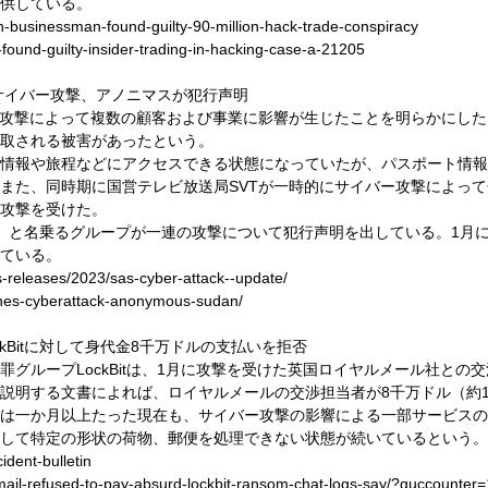
供している。
an-businessman-found-guilty-90-million-hack-trade-conspiracy
found-guilty-insider-trading-in-hacking-case-a-21205
のサイバー攻撃、アノニマスが犯行声明
ー攻撃によって複数の顧客および事業に影響が生じたことを明らかにし
取される被害があったという。
情報や旅程などにアクセスできる状態になっていたが、パスポート情報
また、同時期に国営テレビ放送局SVTが一時的にサイバー攻撃によっ
攻撃を受けた。
Sudan」と名乗るグループが一連の攻撃について犯行声明を出している。
ている。
-releases/2023/sas-cyber-attack--update/
lines-cyberattack-anonymous-sudan/
ockBitに対して身代金8千万ドルの支払いを拒否
ループLockBitは、1月に攻撃を受けた英国ロイヤルメール社との交渉
説明する文書によれば、ロイヤルメールの交渉担当者が8千万ドル（約1
は一か月以上たった現在も、サイバー攻撃の影響による一部サービスの
して特定の形状の荷物、郵便を処理できない状態が続いているという。
ident-bulletin
mail-refused-to-pay-absurd-lockbit-ransom-chat-logs-say/?guccounter=