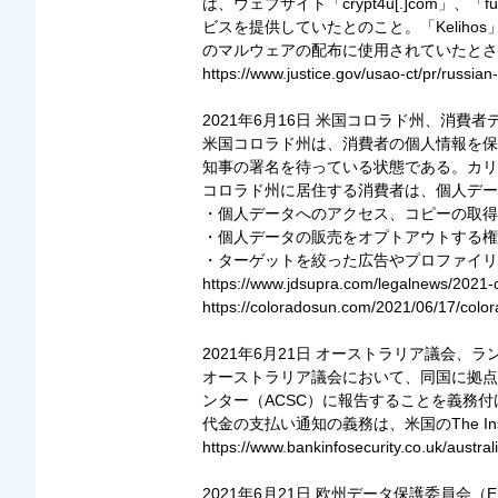
は、ウェブサイト「crypt4u[.]com
ビスを提供していたとのこと。「Keli
のマルウェアの配布に使用されていたとさ
https://www.justice.gov/usao-ct/pr/russian
2021年6月16日 米国コロラド州、消費
米国コロラド州は、消費者の個人情報を保
知事の署名を待っている状態である。カリ
コロラド州に居住する消費者は、個人デー
・個人データへのアクセス、コピーの取得
・個人データの販売をオプトアウトする権
・ターゲットを絞った広告やプロファイリ
https://www.jdsupra.com/legalnews/2021-
https://coloradosun.com/2021/06/17/colo
2021年6月21日 オーストラリア議会
オーストラリア議会において、同国に拠点
ンター（ACSC）に報告することを義務
代金の支払い通知の義務は、米国のThe Institute
https://www.bankinfosecurity.co.uk/austr
2021年6月21日 欧州データ保護委員会