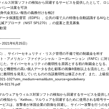
アをウィルス対策ソフトの検知から回避するサービスを提供したとして、ロ
バシー法案を可決
身代金支払い報告の義務付けを検討
データ保護監督官（EDPS）、公共の場で人の特徴を自動認識するAIな
減アプローチ（NIST SP1270）」の提案と意見募集
を歓迎
-----------------
2021年6月25日）
-----------------
（SEC）、サイバーセキュリティ・リスク管理の不備で初の制裁金を科す
スト・アメリカン・ファイナンシャル・コーポレーション（FAFC）に
いを命じた。サイバーセキュリティの脆弱性を原因とする初の制裁金となる。2
など機密性の高い個人データを含む顧客の画像8億枚以上を流出した。
に脆弱性を発見していたものの当該脆弱性は修正されず、また、上級役
e/2021-102?utm_medium=email&utm_source=govdelivery
/34-92176.pdf
ihos」マルウェアをウィルス対策ソフトの検知から回避するサービスを提
の検知から「Kelihos」マルウェアを回避するために使用される暗号
れるサービスは、攻撃者が米国企業の防御を回避し、サイバー攻撃を行うの