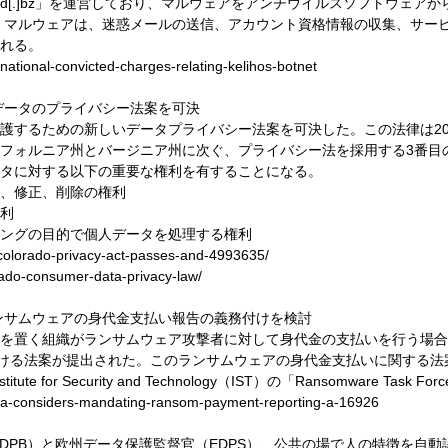
」、「fud[.]bz」を運営しており、マルウェアをアンチウイルスソフトウ
hos」マルウェアは、迷惑メールの送信、アカウント資格情報の収集、サ
れる。
-national-convicted-charges-relating-kelihos-botnet
者データのプライバシー法案を可決
護するための新しいデータプライバシー法案を可決した。この法律は20
フォルニア州とバージニア州に次ぐ、プライバシー法を採用する3番目
タに対する以下の重要な権利を有することになる。
、修正、削除の権利
利
ングの目的で個人データを処理する権利
colorado-privacy-act-passes-and-4993635/
rado-consumer-data-privacy-law/
、ランサムウェアの身代金支払い報告の義務付けを検討
を置く組織がランサムウェア攻撃者に対して身代金の支払いを行う場合
付ける法案が提出された。このランサムウェアの身代金支払いに関する法
 for Security and Technology（IST）の「Ransomware Tas
alia-considers-mandating-ransom-payment-reporting-a-16926
（EDPB）と欧州データ保護監督官（EDPS）、公共の場で人の特徴を自