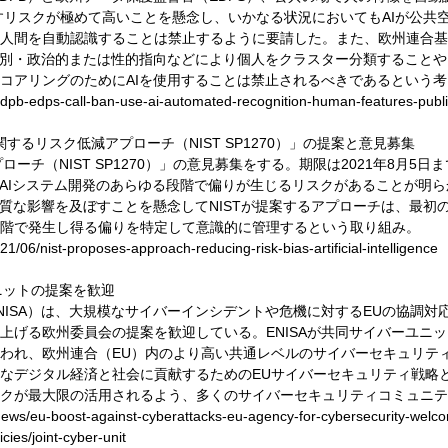
らすリスクが極めて高いことを懸念し、いかなる状況においてもAIが公共
人間を自動認識することは禁止するように要請した。また、欧州連合基
性別・政治的または性的指向などにより個人をクラスター分類すること
コアリングのためにAIを使用することは禁止されるべきであるという
dpb-edps-call-ban-use-ai-automated-recognition-human-features-publi
りに関するリスク低減アプローチ（NIST SP1270）」の提案と意見募集
ローチ（NIST SP1270）」の意見募集をする。期限は2021年8月5日
、AIシステム開発のあらゆる段階で偏りが生じるリスクがあることが明
質な影響を及ぼすことを懸念してNISTが提案するアプローチは、最初
階で発生し得る偏りを特定して意識的に管理するという取り組み。
1/06/nist-proposes-approach-reducing-risk-bias-artificial-intelligence
ユニットの提案を歓迎
NISA）は、大規模なサイバーインシデントや危機に対するEUの協調
上げる欧州委員会の提案を歓迎している。ENISAが共同サイバーユニ
われ、欧州連合（EU）内のより高い共通レベルのサイバーセキュリテ
なデジタル経済と社会に貢献するためのEUサイバーセキュリティ戦略
クが最大限の活用されるよう、多くのサイバーセキュリティコミュニテ
ews/eu-boost-against-cyberattacks-eu-agency-for-cybersecurity-welcom
icies/joint-cyber-unit