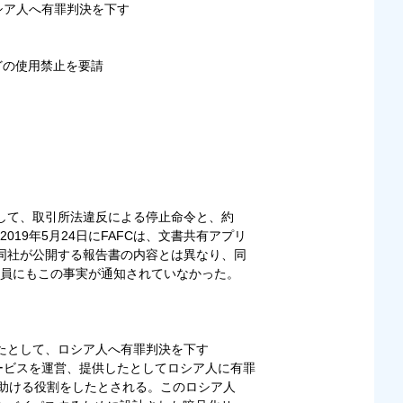
シア人へ有罪判決を下す
どの使用禁止を要請
対して、取引所法違反による停止命令と、約
019年5月24日にFAFCは、文書共有アプリ
同社が公開する報告書の内容とは異なり、同
員にもこの事実が通知されていなかった。
供したとして、ロシア人へ有罪判決を下す
サービスを運営、提供したとしてロシア人に有罪
を助ける役割をしたとされる。このロシア人