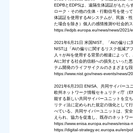
EDPBとEDPSは、遠隔生体認証がもた
ローク・その他の生体・行動信号を使って
体認証を使用するAIシステムが、民族・
た場合を除き）個人の感情推測や社会的ス
https://edpb.europa.eu/news/news/2021/e
2021年6月21日 米国NIST、「AIの偏
NISTは「AIの偏りに関するリスク低減アプ
人々がAIを使用する背景の相違によって
AIに対する社会的信頼への損失といった悪
テム開発のライフサイクルのさまざまな段
https://www.nist.gov/news-events/news/202
2021年6月23日 ENISA、共同サイバー
欧州ネットワーク情報セキュリティ庁（E
能する新しい共同サイバーユニットを立ち
リティ法に定められた規定の強化として行
べている。共同サイバーユニットは、安全
えられ、協力を促進し、既存のネットワー
https://www.enisa.europa.eu/news/enisa-n
https://digital-strategy.ec.europa.eu/en/pol