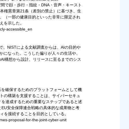
空間で顔・歩行・指紋・DNA・音声・キースト
本権憲章第21条（差別の禁止）に基づき、生
や、（一部の健康目的といった非常に限定され
考えを示した。
cly-accessible_en
まで。NISTによる文献調査からは、AIの目的や
らかになった。こうした偏りが人々の生活や、
のAI構想から設計、リリースに至るまでのシス
対応を確保するためのプラットフォームとして機
ットの構築を支援することは、サイバーセキュ
ィを達成するための重要なステップであると述
とEU安全保障連合戦略の具体的な成果物と考
ィを接続することを目的としている。
es-proposal-for-the-joint-cyber-unit