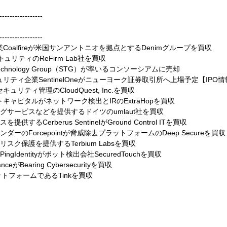
-----------------
-----------------
oalfireが米国サンアントニオを拠点とするDenimグループを買収
キュリティのReFirm Lab社を買収
 Technology Group（STG）が率いるコンソーシアムに売却
リティ企業SentinelOneがニューヨーク証券取引所へ上場予定【IPO情
ウドセキュリティ管理のCloudQuest, Inc.を買収
キャピタルがネットワーク検出とIRのExtraHopを買収
グサービスなどを提供するドイツのumlaut社を買収
Cerberus SentinelがGround Control ITを買収
ーのForcepointが脅威除去プラットフォームのDeep Secureを買収
デジタルリスク保護を提供するTerbium Labsを買収
Identityがボット検出会社SecuredTouchを買収
がBearing Cybersecurityを買収
ットフォームであるTinkを買収