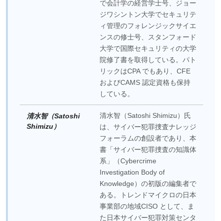
で会計学の経営学士号、ジョー
ジワシントン大学でセキュリテ
ィ管理のフォレンジックサイエ
ンスの修士号、スタンフォード
大学で国際セキュリティの大学
院修了書を取得している。パト
リックはCPA でもあり、CFE
およびCAMS 認定資格も保持
している。
清水智（Satoshi Shimizu）氏
清水智（Satoshi
Shimizu）
は、サイバー犯罪捜査ナレッジ
フォーラムの創設者であり、本
書「サイバー犯罪捜査の知識体
系」（Cybercrime
Investigation Body of
Knowledge）の初版の編集者で
ある。トレンドマイクロの日本
事業部の地域CISO として、ま
た日本サイバー犯罪対策センタ