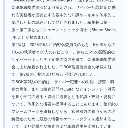
CIBOK編集委員会により策定され、サイバー犯罪対応に携
わる実務者が必要とする基本的な知識やスキルを体系的に
整理した初の試みとして発刊されました。編集長は第一
版・第二版ともにシェーン・シュック博士（Shane Shook,
Ph.D.）が務めました。
第2版は、2025年5月に西野弘委員長のもと、5か国からの
18人の執筆者と26人のレビュワー、さらに5つの国際的な
サイバーセキュリティ企業の協力を得て、CIBOK編集委員
会により編纂されました。CIBOK運営委員会の承認を経
て、第2版の印刷および刊行が開始されました。
CIBOK第2版の目的は、サイバー犯罪への対応、捜査・調
査の実施、または捜査部門やCSIRTなどインシデント対応
を担う部門の運用・管理に必要となる知識・技能・姿勢に
ついて、体系的な概要を提供することにあります。第1版の
フレームワークを維持しながら、官民双方の視点からの理
解促進のために最新の情報やケーススタディを追加するこ
とで、より効果的な捜査および組織運用を支援していま