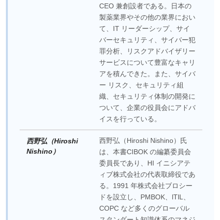
CEO 兼創設者である。日本の
製薬業界やその他の業界におい
て、IT リーダーシップ、サイ
バーセキュリティ、サイバー犯
罪分析、リスクアドバイザリー
サービスについて豊富なキャリ
アを積んできた。また、サイバ
ー リスク、セキュリティ組
織、セキュリティ体制の開発に
ついて、企業の役員会にアドバ
イスを行っている。
西野弘（Hiroshi Nishino）氏
西野弘（Hiroshi
Nishino）
は、本書CIBOK の編纂委員会
委員長であり、HI イニシアテ
ィブ株式会社の代表取締役であ
る。1991 年株式会社ブロシー
ドを設立し、PMBOK、lTlL、
COPC など多くのグローバル
スタンダート知識体系のマネジ