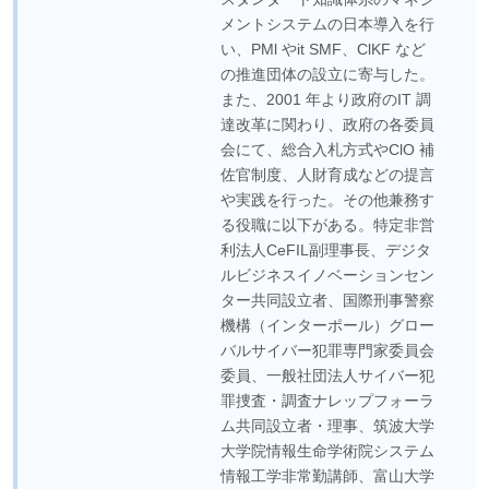
メントシステムの日本導入を行
い、PMl やit SMF、ClKF など
の推進団体の設立に寄与した。
また、2001 年より政府のIT 調
達改革に関わり、政府の各委員
会にて、総合入札方式やClO 補
佐官制度、人財育成などの提言
や実践を行った。その他兼務す
る役職に以下がある。特定非営
利法人CeFIL副理事長、デジタ
ルビジネスイノベーションセン
ター共同設立者、国際刑事警察
機構（インターポール）グロー
バルサイバー犯罪専門家委員会
委員、一般社団法人サイバー犯
罪捜査・調査ナレップフォーラ
ム共同設立者・理事、筑波大学
大学院情報生命学術院システム
情報工学非常勤講師、富山大学