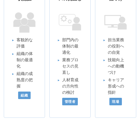
客観的な
部門内の
担当業務
評価
体制の最
の役割へ
適化
の自覚
組織の体
制の最適
業務プロ
技能向上
化
セスの見
への動機
直し
づけ
組織の成
熟度の把
人材育成
キャリア
握
の方向性
形成への
の検討
指針
組織
管理者
現場