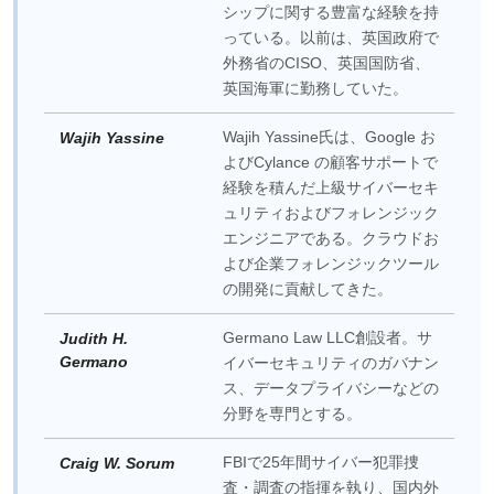
シップに関する豊富な経験を持
っている。以前は、英国政府で
外務省のCISO、英国国防省、
英国海軍に勤務していた。
Wajih Yassine氏は、Google お
Wajih Yassine
よびCylance の顧客サポートで
経験を積んだ上級サイバーセキ
ュリティおよびフォレンジック
エンジニアである。クラウドお
よび企業フォレンジックツール
の開発に貢献してきた。
Germano Law LLC創設者。サ
Judith H.
Germano
イバーセキュリティのガバナン
ス、データプライバシーなどの
分野を専門とする。
FBIで25年間サイバー犯罪捜
Craig W. Sorum
査・調査の指揮を執り、国内外