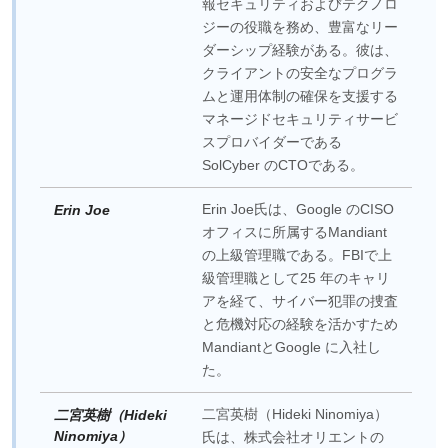
報セキュリティおよびテクノロ
ジーの役職を務め、豊富なリー
ダーシップ経験がある。彼は、
クライアントの安全なプログラ
ムと運用体制の確保を支援する
マネージドセキュリティサービ
スプロバイダーである
SolCyber のCTOである。
Erin Joe氏は、Google のCISO
Erin Joe
オフィスに所属するMandiant
の上級管理職である。FBIで上
級管理職として25 年のキャリ
アを経て、サイバー犯罪の捜査
と危機対応の経験を活かすため
MandiantとGoogle に入社し
た。
二宮英樹（Hideki Ninomiya）
二宮英樹（Hideki
Ninomiya）
氏は、株式会社オリエントの