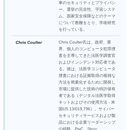
車のセキュリティとプライバシ
ー、選挙の完全性、宇宙システ
ム、国家安全保障などのテーマ
について教鞭をとり、学術研究
を行っている。
Chris Coulter氏は、政府、業
Chris Coulter
界、個人のコンピュータ犯罪捜
査を主導してきた法医学調査官
およびインシデント対応者であ
る。彼は、法医学コンピュータ
捜査における証拠取得の複雑な
方法を簡素化するために開発し
市場に提供した技術の特許保有
者である（デジタル法医学取得
キットおよびその使用方法 - 米
国US 13/019,796）。サイバー
セキュリティサービスおよび製
品における企業リーダーシップ
の経験、PwC、Stroz