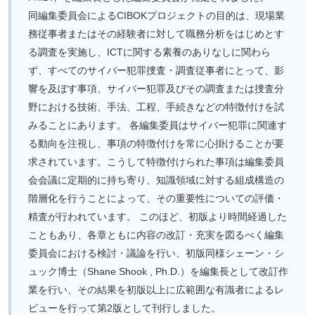
同編集委員会によるCIBOKプロジェクトの目的は、現場業
務従事者またはその経験者に対して職務分析をはじめとす
る調査を実施し、ICTに関する素養のありなしに関わら
ず、すべてのサイバー犯罪捜査・調査従事者にとって、影
響を及ぼす事項、サイバー犯罪及びその調査または捜査分
野における技術、手法、工程、手続きなどの特徴付けを試
みることにあります。 各編集委員はサイバー犯罪に関連す
る動向を注視し、事項の特徴付けを常に心掛けることが要
求されています。こうして特徴付けられた事項は編集委員
会会議に定期的に持ち寄り、知識領域に対する組成構造の
階層化を行うことによって、その重要性についての評価・
精査が行われています。 このほど、初版より時間経過した
こともあり、各章ともに内容の改訂・充実を図るべく編集
委員会における検討・議論を行い、初版同様シェーン・シ
ュック博士（Shane Shook , Ph.D.）を編集長として改訂作
業を行い、その結果を初版以上に広範囲な有識者によるレ
ビューを行って第2版として刊行しました。