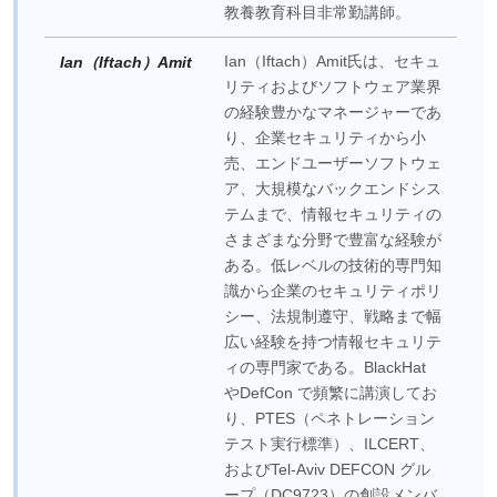
教養教育科目非常勤講師。
Ian（Iftach）Amit氏は、セキュ
Ian（Iftach）Amit
リティおよびソフトウェア業界
の経験豊かなマネージャーであ
り、企業セキュリティから小
売、エンドユーザーソフトウェ
ア、大規模なバックエンドシス
テムまで、情報セキュリティの
さまざまな分野で豊富な経験が
ある。低レベルの技術的専門知
識から企業のセキュリティポリ
シー、法規制遵守、戦略まで幅
広い経験を持つ情報セキュリテ
ィの専門家である。BlackHat
やDefCon で頻繁に講演してお
り、PTES（ペネトレーション
テスト実行標準）、ILCERT、
およびTel-Aviv DEFCON グル
ープ（DC9723）の創設メンバ