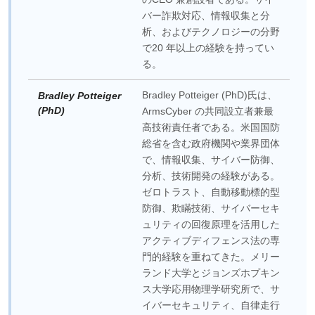
バー詐欺対応、情報収集と分
析、およびテクノロジーの分野
で20 年以上の経験を持ってい
る。
Bradley Potteiger (PhD)氏は、
Bradley Potteiger
(PhD)
ArmsCyber の共同設立者兼最
高技術責任者である。米国国防
総省を含む政府機関や業界団体
で、情報収集、サイバー防御、
分析、技術開発の経験がある。
ゼロトラスト、自動移動標的型
防御、欺瞞技術、サイバーセキ
ュリティの回復原理を活用した
アクティブディフェンス法の専
門的経験を重ねてきた。メリー
ランド大学とジョンズホプキン
ス大学応用物理学研究所で、サ
イバーセキュリティ、自律走行