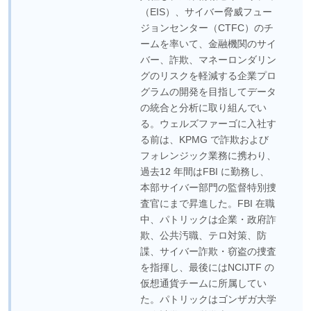
（EIS）、サイバー脅威フュー
ジョンセンター（CTFC）のチ
ームを率いて、金融機関のサイ
バー、詐欺、マネーロンダリン
グのリスクを軽減する企業プロ
グラムの開発を目指してデータ
の統合と分析に取り組んでい
る。ウェルズファーゴに入社す
る前は、KPMG で詐欺および
フォレンジック業務に携わり、
過去12 年間はFBI に勤務し、
本部サイバー部門の監督特別捜
査官にまで昇進した。FBI 在職
中、パトリックは企業・政府詐
欺、公共汚職、テロ対策、防
諜、サイバー詐欺・窃盗の捜査
を指揮し、最後にはNCIJTF の
仮想通貨チームに所属してい
た。パトリックはゴンザガ大学